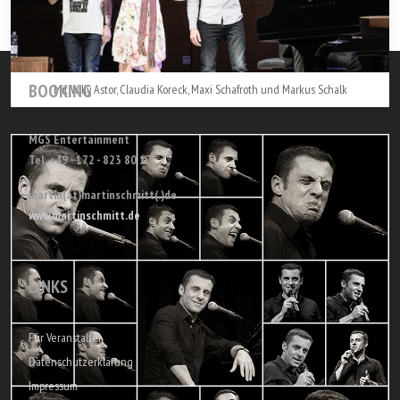
BOOKING
Mit Willy Astor, Claudia Koreck, Maxi Schafroth und Markus Schalk
MGS Entertainment
Tel. +49 - 172 - 823 80 17
martin(at)martinschmitt(.)de
www.martinschmitt.de
LINKS
Für Veranstalter
Datenschutzerklärung
Impressum